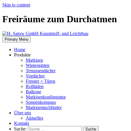
Skip to content
Freiräume zum Durchatmen
Primary Menu
Home
Produkte
Markisen
Wintergärten
Terrassendächer
Vordächer
Fenster + Türen
Rollläden
Balkone
Markisenkonfigurator
Sonnenkompass
Markisentuchfinder
Über uns
Aktuelles
Kontakt
Suche:
Suche