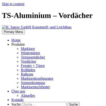
Skip to content
TS-Aluminium – Vordächer
Primary Menu
Home
Produkte
Markisen
Wintergärten
Terrassendächer
Vordächer
Fenster + Türen
Rollläden
Balkone
Markisenkonfigurator
Sonnenkompass
Markisentuchfinder
Über uns
Aktuelles
Kontakt
Suche:
Suche